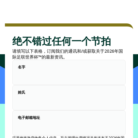
际暗夜协会（IDA）的标准，这意味着其光污染将控制在附近居民
可接受的范围内。此外，照明设施的运行时间也将遵循公园管理局
常规运营标准所设定的时间表。
绝不错过任何一个节拍
请填写以下表格，订阅我们的通讯和/或获取关于2026年国
际足联世界杯™的最新资讯。
名字
姓氏
电子邮箱地址
温哥华市政府收集个人信息，旨在管理出席情况并发送有关2026年国