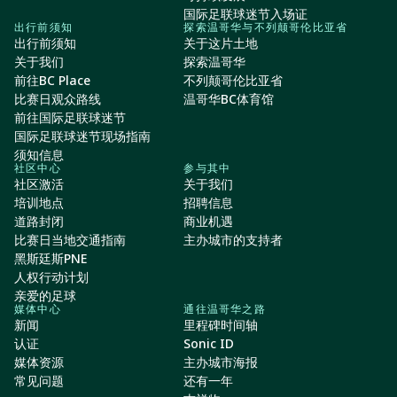
国际足联球迷节入场证
出行前须知
探索温哥华与不列颠哥伦比亚省
出行前须知
关于这片土地
关于我们
探索温哥华
前往BC Place
不列颠哥伦比亚省
比赛日观众路线
温哥华BC体育馆
前往国际足联球迷节
国际足联球迷节现场指南
须知信息
社区中心
参与其中
社区激活
关于我们
培训地点
招聘信息
道路封闭
商业机遇
比赛日当地交通指南
主办城市的支持者
黑斯廷斯PNE
人权行动计划
亲爱的足球
媒体中心
通往温哥华之路
新闻
里程碑时间轴
认证
Sonic ID
媒体资源
主办城市海报
常见问题
还有一年