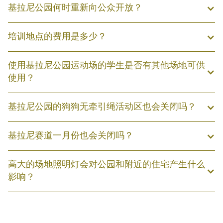
基拉尼公园北侧运动场将于2025年1月起至2026年秋季期间关闭。
基拉尼公园何时重新向公众开放？
在过去的几个月里，我们为基拉尼公园的居民和使用者举办了多场
说明会，介绍项目详情、对公园空间的影响以及施工时间表。随着
工程的推进，我们将继续定期发布最新进展。
基拉尼公园将于2026年秋季重新开放。具体日期将在规划和开发过
培训地点的费用是多少？
程中确定。
训练场地费用已纳入2026年国际足联世界杯™温哥华主办委员会的
使用基拉尼公园运动场的学生是否有其他场地可供
预算。如需了解2026年国际足联世界杯™温哥华赛事预算的更多详
使用？
情，请参阅2025年6月发布的温哥华市
预算更新背景资料
，其中包
含关于承办本届赛事的
最新估算和成本数据
。
基拉尼公园西侧正在建设一个临时运动场，供基拉尼中学的学生使
基拉尼公园的狗狗无牵引绳活动区也会关闭吗？
用，同时也供社区居民日常使用。
无牵引绳犬只活动区将暂时迁至基拉尼西区的北部，但整个区域仍
基拉尼赛道一月份也会关闭吗？
将保持开放。
作为温哥华公园与娱乐委员会田径场翻新项目的一部分，该田径场
高大的场地照明灯会对公园和附近的住宅产生什么
预计将于2025年2月左右关闭，此举与2026年国际足联世界杯™无
影响？
关。在此期间，公园内的环形步道以及周边的人行道和步行道将作
为替代路线。
2026年温哥华国际足联世界杯™结束后，照明设施将进行调整，以
适应日常社区使用。调整完成后，基拉尼公园的照明设施将符合国